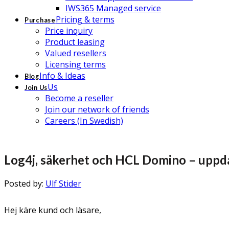
IWS365 Managed service
Pricing & terms
Purchase
Price inquiry
Product leasing
Valued resellers
Licensing terms
Info & Ideas
Blog
Us
Join Us
Become a reseller
Join our network of friends
Careers (In Swedish)
Log4j, säkerhet och HCL Domino – uppd
Posted by:
Ulf Stider
Hej käre kund och läsare,