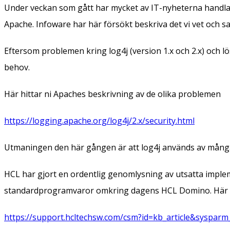
Under veckan som gått har mycket av IT-nyheterna handlat
Apache. Infoware har här försökt beskriva det vi vet och sa
Eftersom problemen kring log4j (version 1.x och 2.x) och 
behov.
Här hittar ni Apaches beskrivning av de olika problemen
https://logging.apache.org/log4j/2.x/security.html
Utmaningen den här gången är att log4j används av många
HCL har gjort en ordentlig genomlysning av utsatta imple
standardprogramvaror omkring dagens HCL Domino. Här är e
https://support.hcltechsw.com/csm?id=kb_article&sysparm