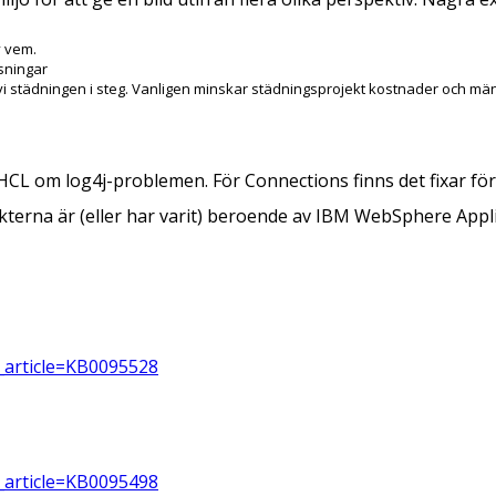
v vem.
sningar
 städningen i steg. Vanligen minskar städningsprojekt kostnader och män
CL om log4j-problemen. För Connections finns det fixar fö
ukterna är (eller har varit) beroende av IBM WebSphere Appli
_article=KB0095528
_article=KB0095498