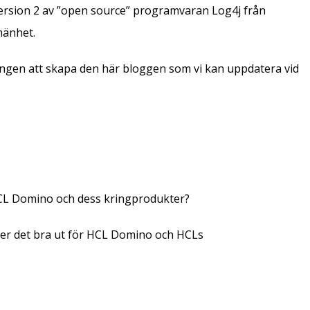
version 2 av ”open source” programvaran Log4j från
mänhet.
gången att skapa den här bloggen som vi kan uppdatera vid
HCL Domino och dess kringprodukter?
 ser det bra ut för HCL Domino och HCLs