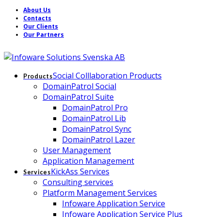
About Us
Contacts
Our Clients
Our Partners
Social Colllaboration Products
Products
DomainPatrol Social
DomainPatrol Suite
DomainPatrol Pro
DomainPatrol Lib
DomainPatrol Sync
DomainPatrol Lazer
User Management
Application Management
KickAss Services
Services
Consulting services
Platform Management Services
Infoware Application Service
Infoware Application Service Plus