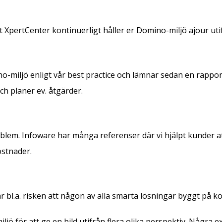
 XpertCenter kontinuerligt håller er Domino-miljö ajour uti
o-miljö enligt vår best practice och lämnar sedan en rappo
ch planer ev. åtgärder.
oblem. Infoware har många referenser där vi hjälpt kunder a
ostnader.
 bl.a. risken att någon av alla smarta lösningar byggt på 
jö för att ge en bild utifrån flera olika perspektiv. Några e