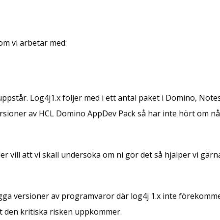
som vi arbetar med:
uppstår. Log4j1.x följer med i ett antal paket i Domino, Notes
ersioner av HCL Domino AppDev Pack så har inte hört om några
vill att vi skall undersöka om ni gör det så hjälper vi gärna 
gga versioner av programvaror där log4j 1.x inte förekommer. L
att den kritiska risken uppkommer.