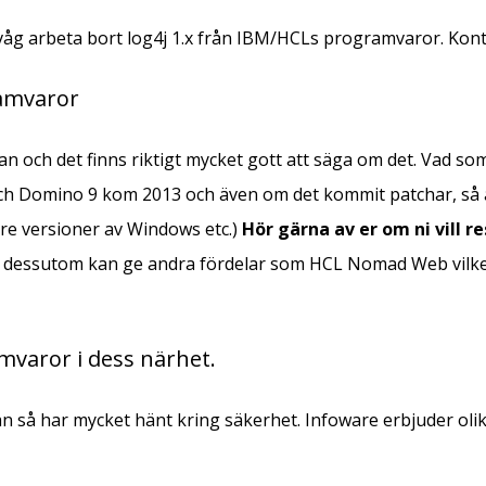
våg arbeta bort log4j 1.x från IBM/HCLs programvaror. Kont
ramvaror
an och det finns riktigt mycket gott att säga om det. Vad s
och Domino 9 kom 2013 och även om det kommit patchar, så
re versioner av Windows etc.)
Hör gärna av er om ni vill r
som dessutom kan ge andra fördelar som HCL Nomad Web vilken
varor i dess närhet.
så har mycket hänt kring säkerhet. Infoware erbjuder olika 