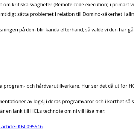
 om kritiska svagheter (Remote code execution) i primärt 
mtidigt sätta problemet i relation till Domino-säkerhet i all
lösningen på dem blir kända efterhand, så valde vi den här 
 program- och hårdvarutillverkare. Hur ser det då ut för 
mentationer av log4j i deras programvaror och i korthet så
n länk till HCLs technote om ni vill läsa mer:
_article=KB0095516