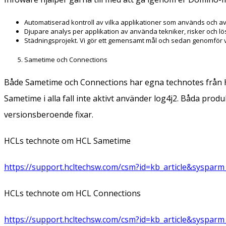
Automatiserad kontroll av vilka applikationer som används och a
Djupare analys per applikation av använda tekniker, risker och lö
Städningsprojekt. Vi gör ett gemensamt mål och sedan genomför vi
Sametime och Connections
Både Sametime och Connections har egna technotes från H
Sametime i alla fall inte aktivt använder log4j2. Båda prod
versionsberoende fixar.
HCLs technote om HCL Sametime
https://support.hcltechsw.com/csm?id=kb_article&sysparm
HCLs technote om HCL Connections
https://support.hcltechsw.com/csm?id=kb_article&sysparm