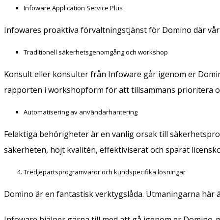
Infoware Application Service Plus
Infowares proaktiva förvaltningstjänst för Domino där vårt
Traditionell säkerhetsgenomgång och workshop
Konsult eller konsulter från Infoware går igenom er Domin
rapporten i workshopform för att tillsammans prioritera o
Automatisering av användarhantering
Felaktiga behörigheter är en vanlig orsak till säkerhetspr
säkerheten, höjt kvalitén, effektiviserat och sparat licensk
Tredjepartsprogramvaror och kundspecifika lösningar
Domino är en fantastisk verktygslåda. Utmaningarna här är
Infoware hjälper gärna till med att gå igenom er Domino-mil